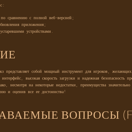
 с:
по сравнению с полной веб-версией;
обновления приложения;
устаревшими устройствами.
ИЕ
кз представляет собой мощный инструмент для игроков, желающих
интерфейс, высокая скорость загрузки и надежная безопасность п
ако, несмотря на некоторые недостатки, преимущества значительно
ию и оценив все ее достоинства!
АВАЕМЫЕ ВОПРОСЫ (F