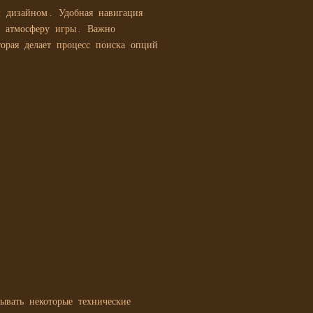
м дизайном. Удобная навигация
ю атмосферу игры. Важно
орая делает процесс поиска опций
ывать некоторые технические