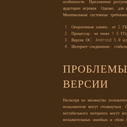
особенности. Приложение доступ
аудитории игроков. Однако, для 
Минимальные системные требова
Оперативная память:
от 2 ГБ
Процессор:
не ниже 1.5 ГГ
Версия ОС:
Android 5.0 ил
Интернет-соединение:
стабиль
ПРОБЛЕМЫ
ВЕРСИИ
Несмотря на множество положител
пользователи могут столкнуться.
нестабильного интернета могут в
незначительных ошибках и сбоях