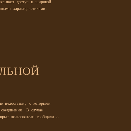
крывает доступ к широкой
нными характеристиками.
ИЛЬНОЙ
ые недостатки, с которыми
-соединения. В случае
торые пользователи сообщали о