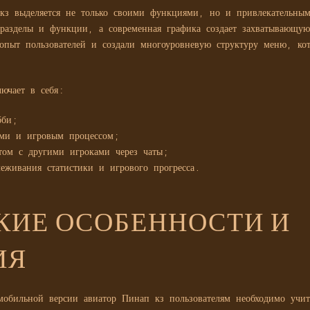
кз выделяется не только своими функциями, но и привлекательны
 разделы и функции, а современная графика создает захватывающу
 опыт пользователей и создали многоуровневую структуру меню, кот
ючает в себя:
бби;
ами и игровым процессом;
том с другими игроками через чаты;
еживания статистики и игрового прогресса.
КИЕ ОСОБЕННОСТИ И
ИЯ
мобильной версии авиатор Пинап кз пользователям необходимо учит