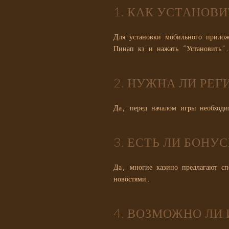
1. КАК УСТАНОВ
Для установки мобильного прило
Пинап кз и нажать “Установить”
2. НУЖНА ЛИ РЕГ
Да, перед началом игры необходи
3. ЕСТЬ ЛИ БОН
Да, многие казино предлагают сп
новостями.
4. ВОЗМОЖНО ЛИ 