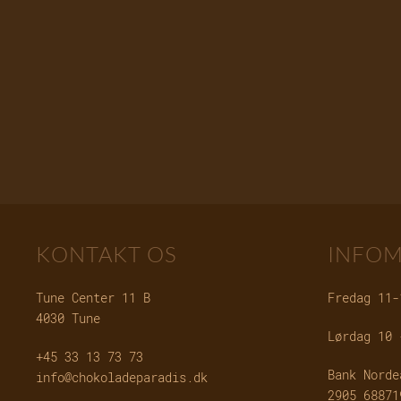
KONTAKT OS
INFOM
Tune Center 11 B
Fredag 11-
4030 Tune
Lørdag 10 
+45 33 13 73 73
Bank Norde
info@chokoladeparadis.dk
2905 68871