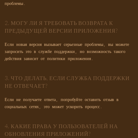
проблемы.
2. МОГУ ЛИ Я ТРЕБОВАТЬ ВОЗВРАТА К
ПРЕДЫДУЩЕЙ ВЕРСИИ ПРИЛОЖЕНИЯ?
Если новая версия вызывает серьезные проблемы, вы можете
запросить это в службе поддержки, но возможность такого
действия зависит от политики приложения.
3. ЧТО ДЕЛАТЬ, ЕСЛИ СЛУЖБА ПОДДЕРЖКИ
НЕ ОТВЕЧАЕТ?
Если не получаете ответа, попробуйте оставить отзыв в
социальных сетях, это может ускорить процесс.
4. КАКИЕ ПРАВА У ПОЛЬЗОВАТЕЛЕЙ НА
ОБНОВЛЕНИЯ ПРИЛОЖЕНИЙ?