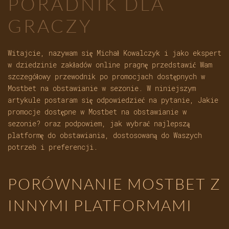
PORADNIK DLA
GRACZY
Witajcie, nazywam się Michał Kowalczyk i jako ekspert
w dziedzinie zakładów online pragnę przedstawić Wam
szczegółowy przewodnik po promocjach dostępnych w
Mostbet na obstawianie w sezonie. W niniejszym
artykule postaram się odpowiedzieć na pytanie, Jakie
promocje dostępne w Mostbet na obstawianie w
sezonie? oraz podpowiem, jak wybrać najlepszą
platformę do obstawiania, dostosowaną do Waszych
potrzeb i preferencji.
PORÓWNANIE MOSTBET Z
INNYMI PLATFORMAMI