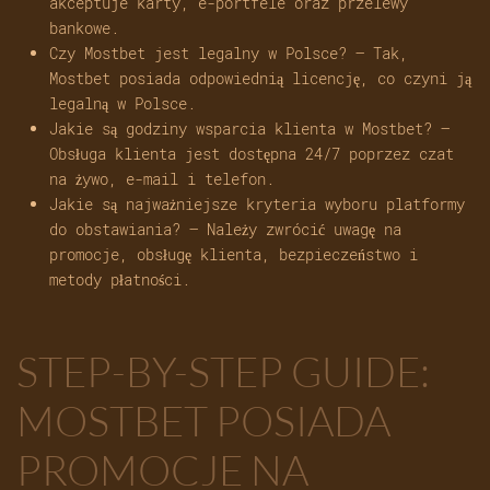
akceptuje karty, e-portfele oraz przelewy
bankowe.
Czy Mostbet jest legalny w Polsce?
– Tak,
Mostbet posiada odpowiednią licencję, co czyni ją
legalną w Polsce.
Jakie są godziny wsparcia klienta w Mostbet?
–
Obsługa klienta jest dostępna 24/7 poprzez czat
na żywo, e-mail i telefon.
Jakie są najważniejsze kryteria wyboru platformy
do obstawiania?
– Należy zwrócić uwagę na
promocje, obsługę klienta, bezpieczeństwo i
metody płatności.
STEP-BY-STEP GUIDE:
MOSTBET POSIADA
PROMOCJE NA