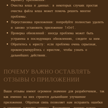
Очистка кеша и данных:
в некоторых случаях простая
очистка файла кеша может помочь решить многие
проблемы.
Переустановка приложения:
попробуйте полностью удалить
и заново установить приложение 1xbet.
Проверка обновлений:
иногда проблема может быть
устранена в последующих обновлениях, следите за ним.
Обратитесь к юристу:
если проблема очень серьезная,
проконсультируйтесь с юристом, чтобы узнать о
дальнейших действиях.
ПОЧЕМУ ВАЖНО ОСТАВЛЯТЬ
ОТЗЫВЫ О ПРИЛОЖЕНИИ
Ваши отзывы имеют огромное значение для разработчиков, так
как именно на них строится дальнейшее улучшение
приложения. Обратная связь позволяет нам исправить ошибки
и улучшить качество сервиса. Рассмотрим, почему важно