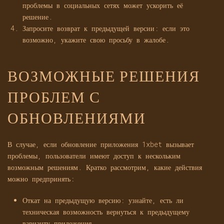
проблемы в социальных сетях может ускорить её
решение.
Запросите возврат к предыдущей версии:
если это
возможно, укажите свою просьбу в жалобе.
ВОЗМОЖНЫЕ РЕШЕНИЯ
ПРОБЛЕМ С
ОБНОВЛЕНИЯМИ
В случае, если обновление приложения 1xbet вызывает
проблемы, пользователи имеют доступ к нескольким
возможным решениям. Кратко рассмотрим, какие действия
можно предпринять:
Откат на предыдущую версию:
узнайте, есть ли
техническая возможность вернуться к предыдущему
варианту приложения.