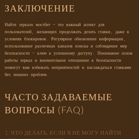
ЗАКЛЮЧЕНИЕ
Найти зеркало мостбет – это важный аспект для
пользователей, желающих продолжать делать ставки, даже в
условиях блокировок. Регулярное обновление информации,
использование различных каналов поиска и соблюдение мер
безопасности – ключ к успешному доступу. Понимание основ
работы зеркал и внимательное отношение к безопасности
помогут вам избежать неприятностей и наслаждаться ставками
без лишних проблем.
ЧАСТО ЗАДАВАЕМЫЕ
ВОПРОСЫ (FAQ)
1. ЧТО ДЕЛАТЬ, ЕСЛИ Я НЕ МОГУ НАЙТИ