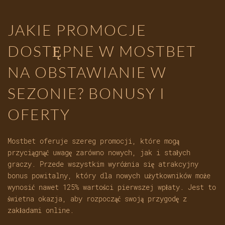
JAKIE PROMOCJE
DOSTĘPNE W MOSTBET
NA OBSTAWIANIE W
SEZONIE? BONUSY I
OFERTY
Mostbet oferuje szereg promocji, które mogą
przyciągnąć uwagę zarówno nowych, jak i stałych
graczy. Przede wszystkim wyróżnia się atrakcyjny
bonus powitalny, który dla nowych użytkowników może
wynosić nawet 125% wartości pierwszej wpłaty. Jest to
świetna okazja, aby rozpocząć swoją przygodę z
zakładami online.