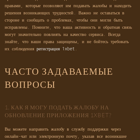
правами, которые позволяют им подавать жалобы и находить
решения возникающих трудностей. Важно не оставаться в
стороне и сообщать о проблемах, чтобы они могли быть
исправлены. Помните, что ваша активность и обратная связь
могут значительно повлиять на качество сервиса. Всегда
знайте, что ваши права защищены, и не бойтесь требовать
их соблюдения
регистрация 1xbet
.
ЧАСТО ЗАДАВАЕМЫЕ
ВОПРОСЫ
1. КАК Я МОГУ ПОДАТЬ ЖАЛОБУ НА
ОБНОВЛЕНИЕ ПРИЛОЖЕНИЯ 1XBET?
Вы можете направить жалобу в службу поддержки через
онлайн-чат или электронную почту, указав все возникшие