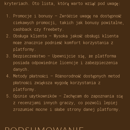
kryteriach. Oto lista, którą warto wziąć pod uwagę:
Promocje i bonusy
– Zwróćcie uwagę na dostępność
ciekawych promocji, takich jak bonusy powitalne,
cashback czy freebety.
Obsługa klienta
– Wysoka jakość obsługi klienta
może znacznie podnieść komfort korzystania z
platformy.
Bezpieczeństwo
– Upewnijcie się, że platforma
posiada odpowiednie licencje i zabezpieczenia
danych.
Metody płatności
– Różnorodność dostępnych metod
płatności zwiększa wygodę korzystania z
platformy.
Opinie użytkowników
– Zachęcam do zapoznania się
z recenzjami innych graczy, co pozwoli lepiej
zrozumieć mocne i słabe strony danej platformy.