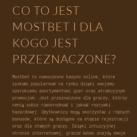
CO TO JEST
MOSTBET I DLA
KOGO JEST
PRZEZNACZONE?
Mostbet to nowoczesne kasyno online, które
zyskało popularność na rynku dzięki swojemu
szerokiemu asortymentowi gier oraz atrakcyjnym
promocjom. Jest przeznaczone dla graczy, którzy
cenią sobie różnorodność i jakość rozrywki
hazardowej. Użytkownicy mogą skorzystać z różnych
bonusów, które są dostępne na etapie rejestracji
oraz dla stałych graczy. Dzięki intuicyjnej
stronie internetowej, gracze łatwo znajdą swoje