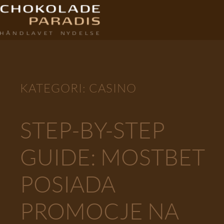
KATEGORI:
CASINO
STEP-BY-STEP
GUIDE: MOSTBET
POSIADA
PROMOCJE NA