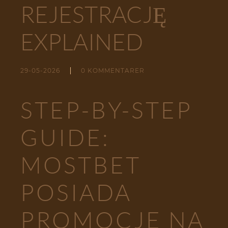
REJESTRACJĘ
EXPLAINED
29-05-2026
0 KOMMENTARER
STEP-BY-STEP
GUIDE:
MOSTBET
POSIADA
PROMOCJE NA