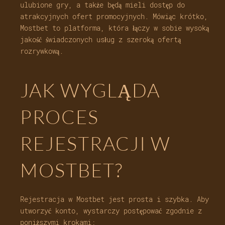
ulubione gry, a także będą mieli dostęp do
atrakcyjnych ofert promocyjnych. Mówiąc krótko,
Mostbet to platforma, która łączy w sobie wysoką
jakość świadczonych usług z szeroką ofertą
rozrywkową.
JAK WYGLĄDA
PROCES
REJESTRACJI W
MOSTBET?
Rejestracja w Mostbet jest prosta i szybka. Aby
utworzyć konto, wystarczy postępować zgodnie z
poniższymi krokami: